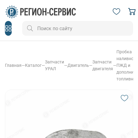
Пробка
наливной 
Запчасти
Запчасти
Главная
—
Каталог
—
—
Двигатель
—
—
ПЖД и
УРАЛ
двигателя
дополните
топливног