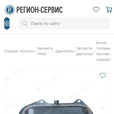
Бачок
Запчасти
Запчасти
топливног
Главная
—
Каталог
—
—
Двигатель
—
—
УРАЛ
двигателя
пускового
подогрева