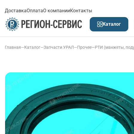
Доставка
Оплата
О компании
Контакты
Каталог
Главная
—
Каталог
—
Запчасти УРАЛ
—
Прочее
—
РТИ (манжеты, подуш