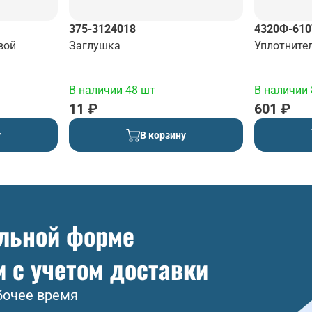
375-3124018
4320Ф-610
вой
Заглушка
Уплотните
В наличии 48 шт
В наличии 
11 ₽
601 ₽
у
В корзину
ольной форме
и с учетом доставки
бочее время