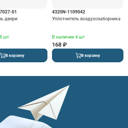
7027-01
4320N-1109042
ль двери
Уплотнитель воздухозаборника
8 шт
В наличии 4 шт
168 ₽
В корзину
В корзину