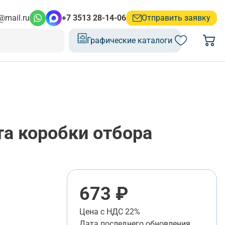
@mail.ru
+7 3513 28-14-06
Отправить заявку
Графические каталоги
а коробки отбора
673 ₽
Цена с НДС 22%
Дата последнего обновления