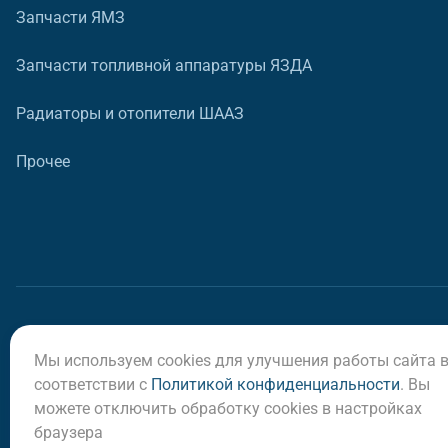
Запчасти ЯМЗ
Запчасти топливной аппаратуры ЯЗДА
Радиаторы и отопители ШААЗ
Прочее
Мы используем cookies для улучшения работы сайта 
© ООО «Регион-Сервис», 2026
соответствии с
Политикой конфиденциальности
. Вы
можете отключить обработку cookies в настройках
браузера